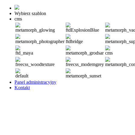
Wybierz szablon
cms
metamorph_glowing
ftdExplosionBlue
metamorph_vac
metamorph_photographer
ftdbridge
metamorph_sup
ftd_maya
metamorph_grodsar
cms
freecss_woodtexture
freecss_moderngrey
metamorph_co
default
metamorph_sunset
Panel administracyjny
Kontakt